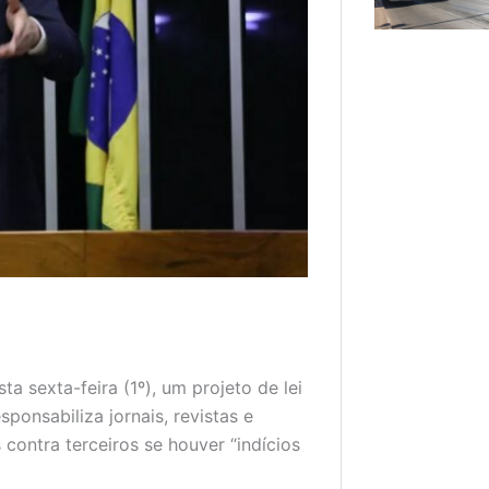
a sexta-feira (1º), um projeto de lei
ponsabiliza jornais, revistas e
 contra terceiros se houver “indícios