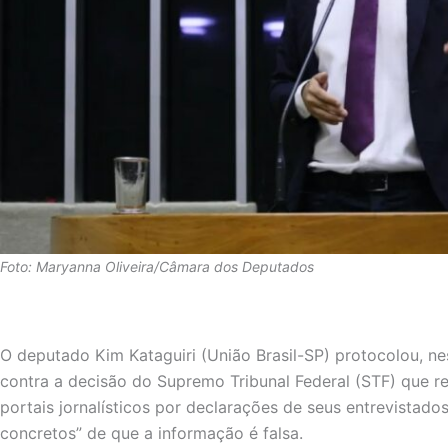
Foto: Maryanna Oliveira/Câmara dos Deputados
O deputado Kim Kataguiri (União Brasil-SP) protocolou, nest
contra a decisão do Supremo Tribunal Federal (STF) que res
portais jornalísticos por declarações de seus entrevistados
concretos” de que a informação é falsa.