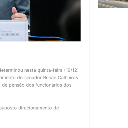
eterminou nesta quinta-feira (19/12)
vimento do senador Renan Calheiros
 de pensão dos funcionários dos
 suposto direcionamento de