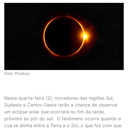
Foto: Pixabay
Nesta quarta-feira (2), moradores das regiões Sul,
Sudeste e Centro-Oeste terão a chance de observar
um eclipse solar que ocorrerá no fim da tarde,
próximo ao pôr do sol. O fenômeno ocorre quando a
Lua se alinha entre a Terra e o Sol, o que faz com que