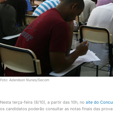
Foto: Adenilson Nunes/Secom
Nesta terça-feira (8/10), a partir das 10h, no
site
do Concur
os candidatos poderão consultar as notas finais das provas