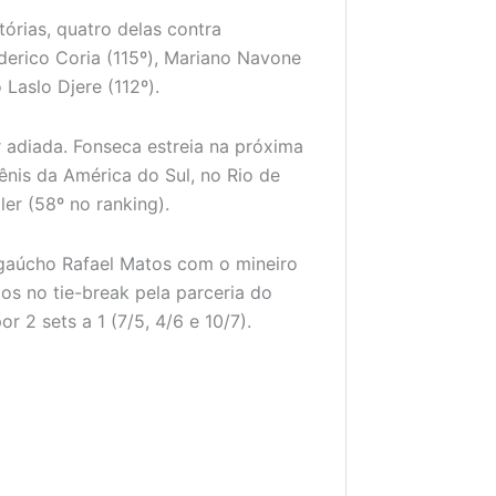
órias, quatro delas contra
derico Coria (115º), Mariano Navone
 Laslo Djere (112º).
r adiada. Fonseca estreia na próxima
tênis da América do Sul, no Rio de
ler (58º no ranking).
gaúcho Rafael Matos com o mineiro
os no tie-break pela parceria do
 2 sets a 1 (7/5, 4/6 e 10/7).