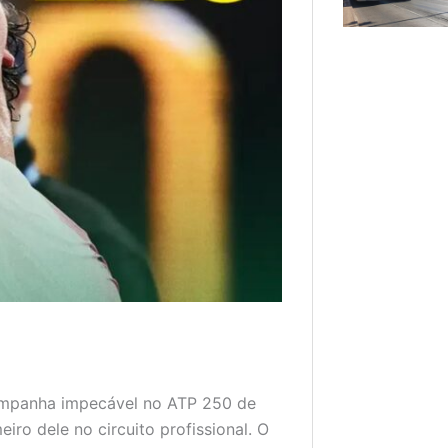
campanha impecável no ATP 250 de
eiro dele no circuito profissional. O