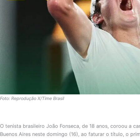
Foto: Reprodução X/Time Brasil
O tenista brasileiro João Fonseca, de 18 anos, coroou a 
Buenos Aires neste domingo (16), ao faturar o título, o prim