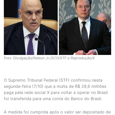
Foto: Divulgação/Nelson Jr./SCO/STF e Reprodução/X
O Supremo Tribunal Federal (STF) confirmou nesta
segunda-feira (7/10) que a multa de R$ 28,6 milhões
paga pela rede social X para voltar a operar no Brasil
foi transferida para uma conta do Banco do Brasil.
A medida foi cumprida após o valor ser depositado de