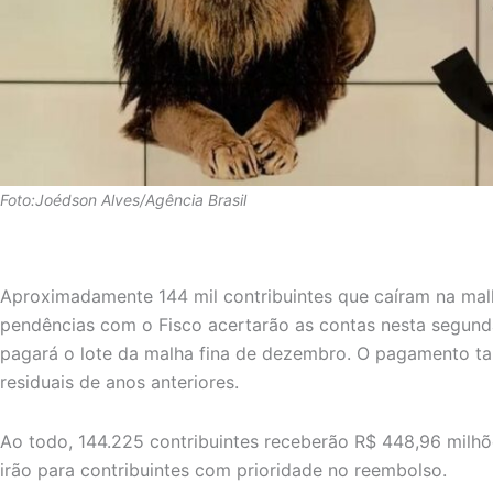
Foto:Joédson Alves/Agência Brasil
Aproximadamente 144 mil contribuintes que caíram na malh
pendências com o Fisco acertarão as contas nesta segunda-
pagará o lote da malha fina de dezembro. O pagamento t
residuais de anos anteriores.
Ao todo, 144.225 contribuintes receberão R$ 448,96 milhõ
irão para contribuintes com prioridade no reembolso.