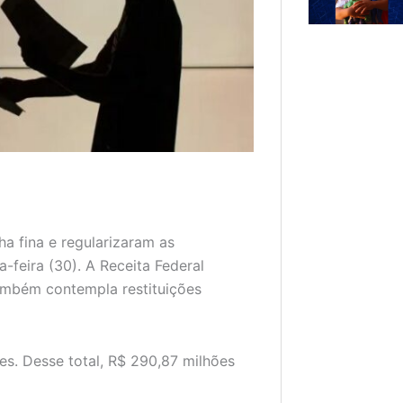
a fina e regularizaram as
feira (30). A Receita Federal
ambém contempla restituições
es. Desse total, R$ 290,87 milhões