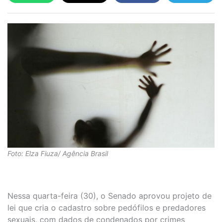
Foto: Elza Fiuza/ Agência Brasil
Nessa quarta-feira (30), o Senado aprovou projeto de
lei que cria o cadastro sobre pedófilos e predadores
sexuais, com dados de condenados por crimes