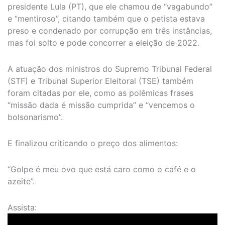
presidente Lula (PT), que ele chamou de “vagabundo”
e “mentiroso”, citando também que o petista estava
preso e condenado por corrupção em três instâncias,
mas foi solto e pode concorrer a eleição de 2022.
A atuação dos ministros do Supremo Tribunal Federal
(STF) e Tribunal Superior Eleitoral (TSE) também
foram citadas por ele, como as polêmicas frases
“missão dada é missão cumprida” e “vencemos o
bolsonarismo”.
E finalizou criticando o preço dos alimentos:
“Golpe é meu ovo que está caro como o café e o
azeite”.
Assista: