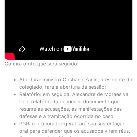
Confira o rito que será seguido:
Abertura: ministro Cristiano Zanin, presidente do
colegiado, fará a abertura da sessão;
Relatório: em seguida, Alexandre de Moraes vai
ler o relatório da denúncia, documento que
resume as acusações, as manifestações das
defesas e a tramitação ocorrida no caso;
PGR: o procurador-geral fará sua sustentação
oral para defender que os acusados virem réus.