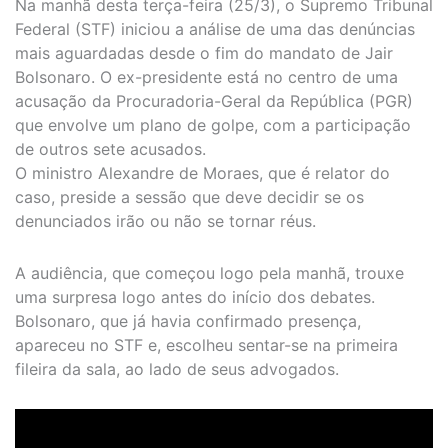
Na manhã desta terça-feira (25/3), o Supremo Tribunal
Federal (STF) iniciou a análise de uma das denúncias
mais aguardadas desde o fim do mandato de Jair
Bolsonaro. O ex-presidente está no centro de uma
acusação da Procuradoria-Geral da República (PGR)
que envolve um plano de golpe, com a participação
de outros sete acusados.
O ministro Alexandre de Moraes, que é relator do
caso, preside a sessão que deve decidir se os
denunciados irão ou não se tornar réus.
A audiência, que começou logo pela manhã, trouxe
uma surpresa logo antes do início dos debates.
Bolsonaro, que já havia confirmado presença,
apareceu no STF e, escolheu sentar-se na primeira
fileira da sala, ao lado de seus advogados.