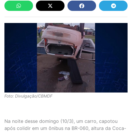
Foto: Divulgação/CBMDF
Na noite desse domingo (10/3), um carro, capotou
após colidir em um ônibus na BR-060, altura da Coca-