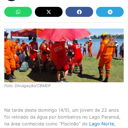
Foto: Divulgação/CBMDF
Na tarde deste domingo (4/5), um jovem de 22 anos
foi retirado da água por bombeiros no Lago Paranoá,
na área conhecida como “Piscinão” do
Lago Norte
,