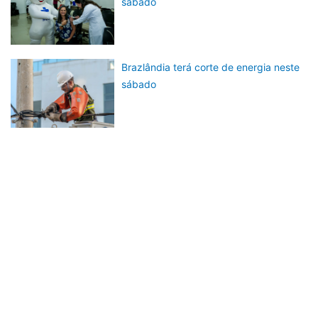
sábado
Brazlândia terá corte de energia neste
sábado