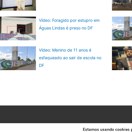
Vídeo: Foragido por estupro em
Águas Lindas é preso no DF
Vídeo: Menino de 11 anos é
esfaqueado ao sair de escola no
DF
Estamos usando cookies pa