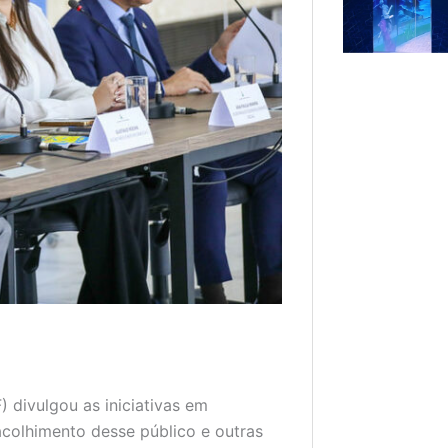
) divulgou as iniciativas em
colhimento desse público e outras