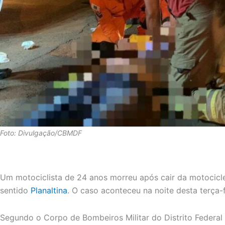
Foto: Divulgação/CBMDF
Um motociclista de 24 anos morreu após cair da motocicle
sentido
Planaltina
. O caso aconteceu na noite desta terça-f
Segundo o Corpo de Bombeiros Militar do Distrito Federal 