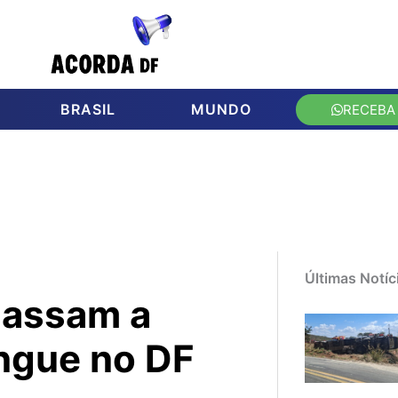
BRASIL
MUNDO
RECEBA
Últimas Notíc
passam a
engue no DF