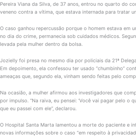
Pereira Viana da Silva, de 37 anos, entrou no quarto do c
veneno contra a vítima, que estava internada para tratar 
O caso ganhou repercussão porque o homem estava em um
no dia do crime, permanecia sob cuidados médicos. Segun
levada pela mulher dentro da bolsa.
Jozielly foi presa no mesmo dia por policiais da 21ª Delega
Em depoimento, ela confessou ter usado “chumbinho” cont
ameaças que, segundo ela, vinham sendo feitas pelo compa
Na ocasião, a mulher afirmou aos investigadores que comp
por impulso. “Na raiva, eu pensei: ‘Você vai pagar pelo o 
que eu passei com ele”, declarou.
O Hospital Santa Marta lamentou a morte do paciente e in
novas informações sobre o caso “em respeito à privacidade