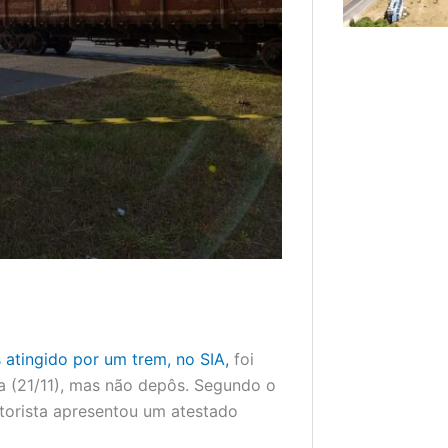
 atingido por um trem, no SIA,
foi
ira (21/11), mas não depôs. Segundo o
motorista apresentou um atestado