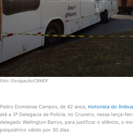
Foto: Divulgação/CBMDF
Pedro Domiense Campos, de 42 anos,
motorista do ônibus
até a 3ª Delegacia de Polícia, no Cruzeiro, nessa terça-fe
delegado Wellington Barros, para justificar o silêncio, o 
psiquiátrico válido por 30 dias.