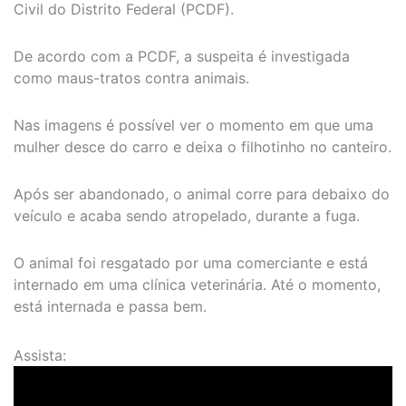
Civil do Distrito Federal (PCDF).
De acordo com a PCDF, a suspeita é investigada
como maus-tratos contra animais.
Nas imagens é possível ver o momento em que uma
mulher desce do carro e deixa o filhotinho no canteiro.
Após ser abandonado, o animal corre para debaixo do
veículo e acaba sendo atropelado, durante a fuga.
O animal foi resgatado por uma comerciante e está
internado em uma clínica veterinária. Até o momento,
está internada e passa bem.
Assista: