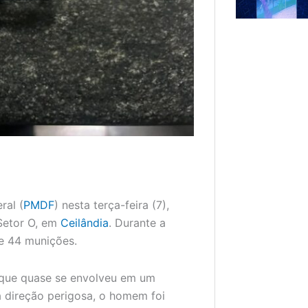
ral (
PMDF
) nesta terça-feira (7),
Setor O, em
Ceilândia
. Durante a
e 44 munições.
 que quase se envolveu em um
a direção perigosa, o homem foi