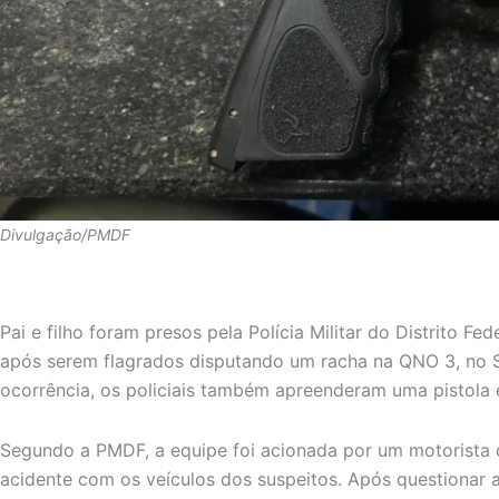
Divulgação/PMDF
Pai e filho foram presos pela Polícia Militar do Distrito Fede
após serem flagrados disputando um racha na QNO 3, no 
ocorrência, os policiais também apreenderam uma pistola 
Segundo a PMDF, a equipe foi acionada por um motorista
acidente com os veículos dos suspeitos. Após questionar 