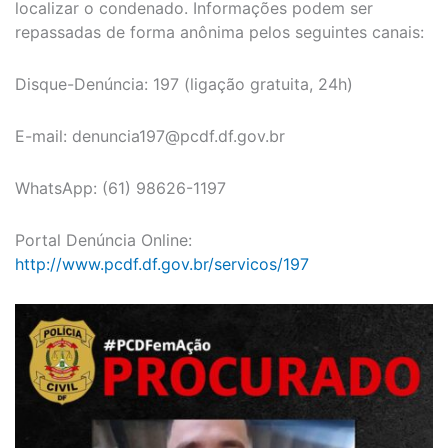
localizar o condenado. Informações podem ser
repassadas de forma anônima pelos seguintes canais:
Disque-Denúncia: 197 (ligação gratuita, 24h)
E-mail:
denuncia197@pcdf.df.gov.br
WhatsApp: (61) 98626-1197
Portal Denúncia Online:
http://www.pcdf.df.gov.br/servicos/197