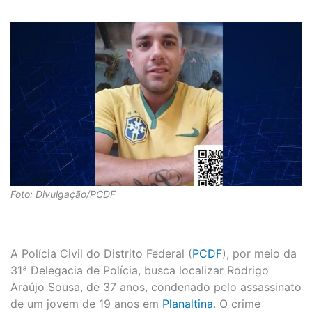
Foto: Divulgação/PCDF
A Polícia Civil do Distrito Federal (
PCDF
), por meio da
31ª Delegacia de Polícia, busca localizar Rodrigo
Araújo Sousa, de 37 anos, condenado pelo assassinato
de um jovem de 19 anos em
Planaltina
. O crime