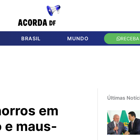
BRASIL
MUNDO
RECEBA
Últimas Notíc
horros em
o e maus-