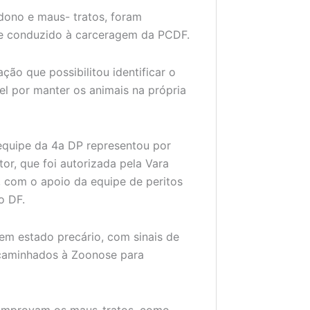
dono e maus- tratos, foram
 e conduzido à carceragem da PCDF.
̧ão que possibilitou identificar o
l por manter os animais na própria
 equipe da 4a DP representou por
tor, que foi autorizada pela Vara
m, com o apoio da equipe de peritos
o DF.
m estado precário, com sinais de
encaminhados à Zoonose para
 comprovam os maus-tratos, como