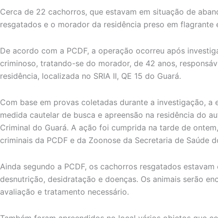
Cerca de 22 cachorros, que estavam em situação de aban
resgatados e o morador da residência preso em flagrante
De acordo com a PCDF, a operação ocorreu após investigac
criminoso, tratando-se do morador, de 42 anos, responsáve
residência, localizada no SRIA II, QE 15 do Guará.
Com base em provas coletadas durante a investigação, a
medida cautelar de busca e apreensão na residência do au
Criminal do Guará. A ação foi cumprida na tarde de onte
criminais da PCDF e da Zoonose da Secretaria de Saúde d
Ainda segundo a PCDF, os cachorros resgatados estavam e
desnutrição, desidratação e doenças. Os animais serão 
avaliação e tratamento necessário.
Também foram apreendidos no local vários objetos que