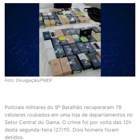
Foto: Divulgação/PMDF
Policiais militares do 9º Batalhão recuperaram 78
celulares roubados em uma loja de departamentos no
Setor Central do Gama. O crime foi por volta das 12h
desta segunda-feira (27/11). Dois homens foram
detidos.