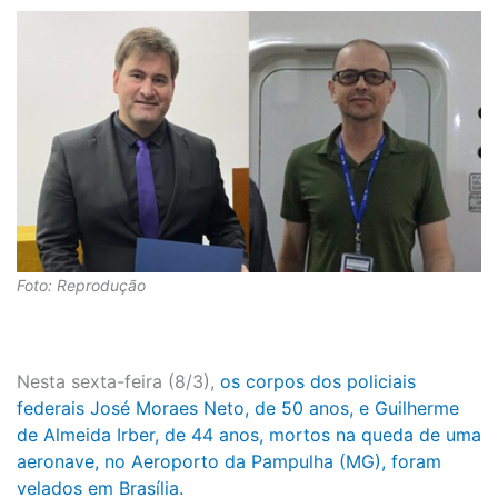
Foto: Reprodução
Nesta sexta-feira (8/3),
os corpos dos policiais
federais José Moraes Neto, de 50 anos, e Guilherme
de Almeida Irber, de 44 anos, mortos na queda de uma
aeronave, no Aeroporto da Pampulha (MG), foram
velados em Brasília.