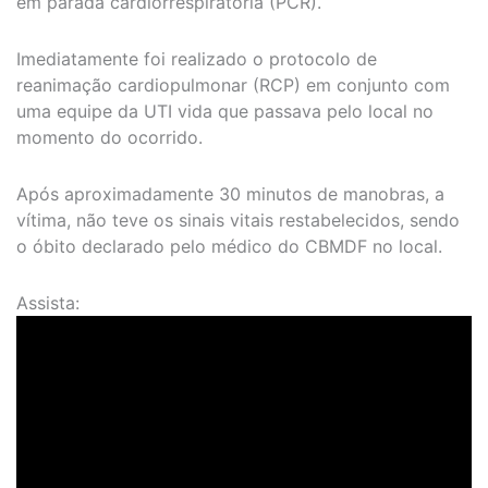
em parada cardiorrespiratória (PCR).
Imediatamente foi realizado o protocolo de
reanimação cardiopulmonar (RCP) em conjunto com
uma equipe da UTI vida que passava pelo local no
momento do ocorrido.
Após aproximadamente 30 minutos de manobras, a
vítima, não teve os sinais vitais restabelecidos, sendo
o óbito declarado pelo médico do CBMDF no local.
Assista: