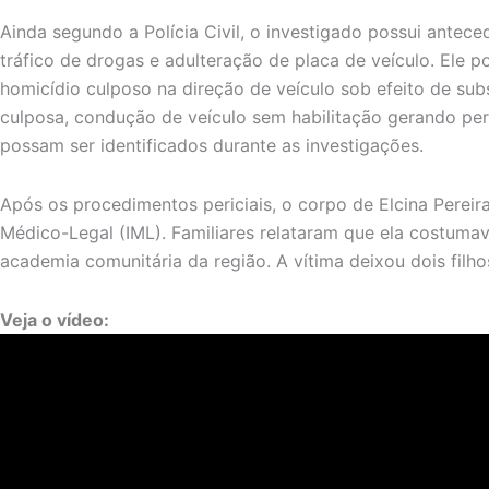
Ainda segundo a Polícia Civil, o investigado possui antec
tráfico de drogas e adulteração de placa de veículo. Ele p
homicídio culposo na direção de veículo sob efeito de subs
culposa, condução de veículo sem habilitação gerando per
possam ser identificados durante as investigações.
Após os procedimentos periciais, o corpo de Elcina Pereira
Médico-Legal (IML). Familiares relataram que ela costumava
academia comunitária da região. A vítima deixou dois filho
Veja o vídeo: