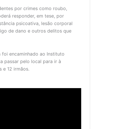
edentes por crimes como roubo,
oderá responder, em tese, por
tância psicoativa, lesão corporal
igo de dano e outros delitos que
 foi encaminhado ao Instituto
 passar pelo local para ir à
s e 12 irmãos.