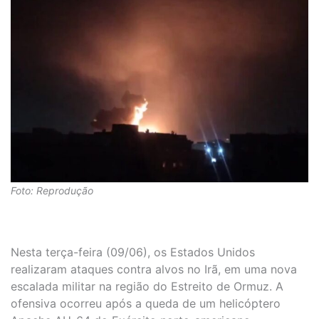
Foto: Reprodução
Nesta terça-feira (09/06), os Estados Unidos
realizaram ataques contra alvos no Irã, em uma nova
escalada militar na região do Estreito de Ormuz. A
ofensiva ocorreu após a queda de um helicóptero