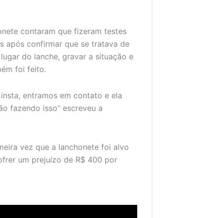
honete contaram que fizeram testes
as após confirmar que se tratava de
ugar do lanche, gravar a situação e
ém foi feito.
 insta, entramos em contato e ela
tão fazendo isso” escreveu a
meira vez que a lanchonete foi alvo
ofrer um prejuízo de R$ 400 por