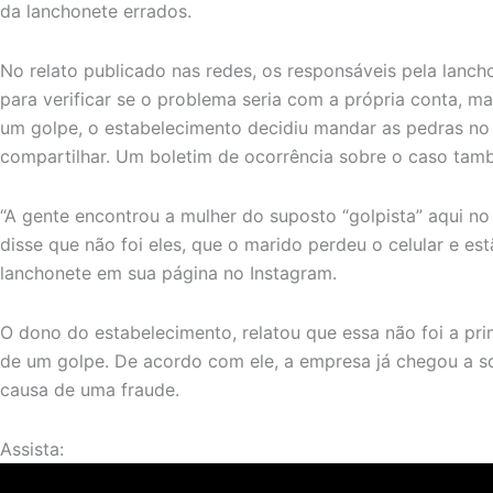
da lanchonete errados.
No relato publicado nas redes, os responsáveis pela lanc
para verificar se o problema seria com a própria conta, m
um golpe, o estabelecimento decidiu mandar as pedras no l
compartilhar. Um boletim de ocorrência sobre o caso tamb
“A gente encontrou a mulher do suposto “golpista” aqui no
disse que não foi eles, que o marido perdeu o celular e es
lanchonete em sua página no Instagram.
O dono do estabelecimento, relatou que essa não foi a pri
de um golpe. De acordo com ele, a empresa já chegou a s
causa de uma fraude.
Assista: