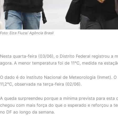
Foto: Elza Fiuza/ Agência Brasil
Nesta quarta-feira (03/06), o Distrito Federal registrou a
agora. A menor temperatura foi de 11°C, medida na estaç
O dado é do Instituto Nacional de Meteorologia (Inmet). O 
11,2°C, observada na terça-feira (02/06).
A queda surpreendeu porque a mínima prevista para esta qu
chegou com mais força do que o esperado e reforçou a te
no DF ao longo da semana.