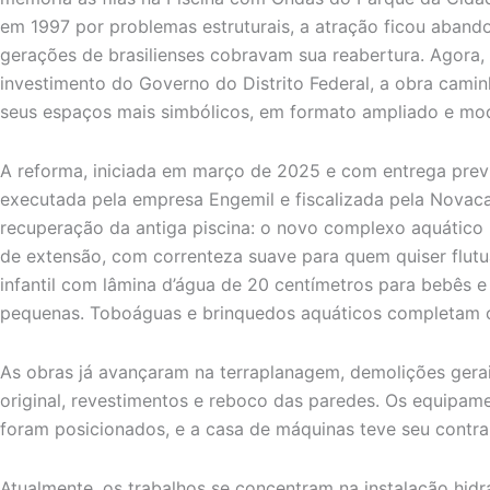
em 1997 por problemas estruturais, a atração ficou aban
gerações de brasilienses cobravam sua reabertura. Agora,
investimento do Governo do Distrito Federal, a obra cami
seus espaços mais simbólicos, em formato ampliado e mo
A reforma, iniciada em março de 2025 e com entrega previs
executada pela empresa Engemil e fiscalizada pela Novaca
recuperação da antiga piscina: o novo complexo aquático i
de extensão, com correnteza suave para quem quiser flut
infantil com lâmina d’água de 20 centímetros para bebês e
pequenas. Toboáguas e brinquedos aquáticos completam o
As obras já avançaram na terraplanagem, demolições gerais
original, revestimentos e reboco das paredes. Os equipam
foram posicionados, e a casa de máquinas teve seu contrap
Atualmente, os trabalhos se concentram na instalação hidr