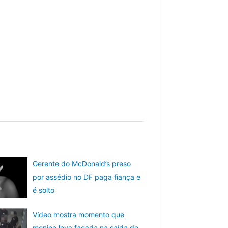
Gerente do McDonald’s preso
por assédio no DF paga fiança e
é solto
Vídeo mostra momento que
menino leva facada na saída de