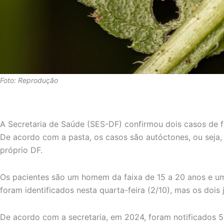
Foto: Reprodução
A Secretaria de Saúde (SES-DF) confirmou dois casos de fe
De acordo com a pasta, os casos são autóctones, ou seja,
próprio DF.
Os pacientes são um homem da faixa de 15 a 20 anos e u
foram identificados nesta quarta-feira (2/10), mas os dois
De acordo com a secretaria, em 2024, foram notificados 5