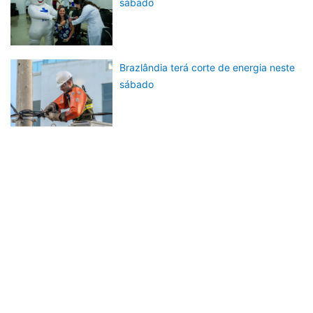
sábado
Brazlândia terá corte de energia neste
sábado