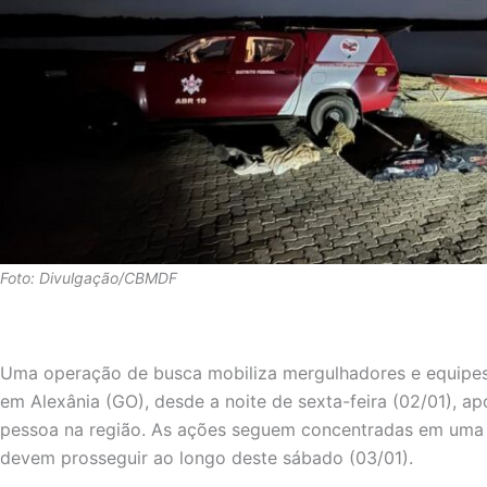
Foto: Divulgação/CBMDF
Uma operação de busca mobiliza mergulhadores e equipes 
em Alexânia (GO), desde a noite de sexta-feira (02/01), 
pessoa na região. As ações seguem concentradas em uma á
devem prosseguir ao longo deste sábado (03/01).