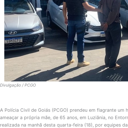
Divulgação / PCGO
A Polícia Civil de Goiás (PCGO) prendeu em flagrante um 
ameaçar a própria mãe, de 65 anos, em Luziânia, no Entorno
realizada na manhã desta quarta-feira (18), por equipes d