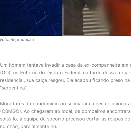
Foto: Reprodução
Um homem tentava invadir a casa da ex-companheira em 
(GO), no Entorno do Distrito Federal, na tarde dessa terça-
residencial, sua calça rasgou. Ele acabou ficando preso 
“serpentina”.
Moradores do condomínio presenciaram a cena e acionar
(CBMGO). Ao chegarem ao local, os bombeiros encontraram
soltá-lo, a equipe de socorro precisou cortar as roupas do
no chão, parcialmente nu.