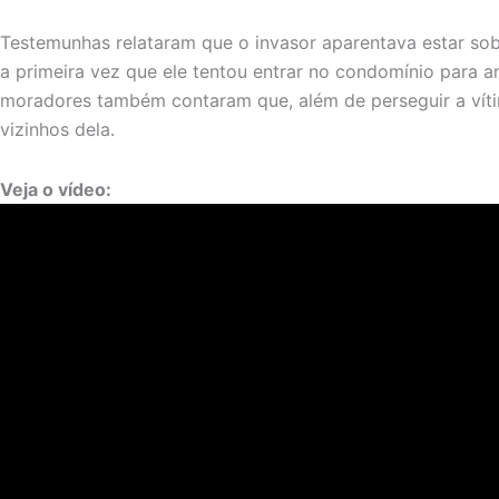
Testemunhas relataram que o invasor aparentava estar sob
a primeira vez que ele tentou entrar no condomínio para 
moradores também contaram que, além de perseguir a ví
vizinhos dela.
Veja o vídeo: