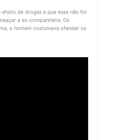
 efeito de drogas e que essa não foi
ameaçar a ex-companheira. Os
tima, o homem costumava ofender os