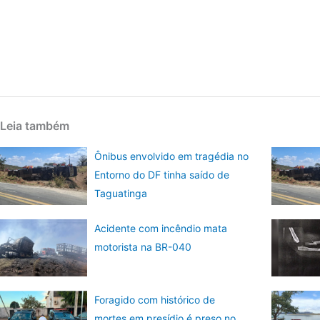
Leia também
Ônibus envolvido em tragédia no
Entorno do DF tinha saído de
Taguatinga
Acidente com incêndio mata
motorista na BR-040
Foragido com histórico de
mortes em presídio é preso no