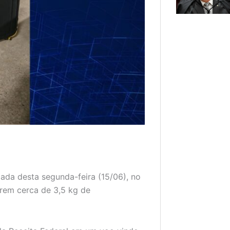
ada desta segunda-feira (15/06), no
arem cerca de 3,5 kg de