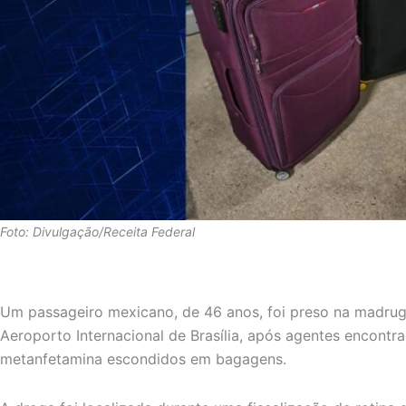
Foto: Divulgação/Receita Federal
Um passageiro mexicano, de 46 anos, foi preso na madrug
Aeroporto Internacional de Brasília, após agentes encontr
metanfetamina escondidos em bagagens.